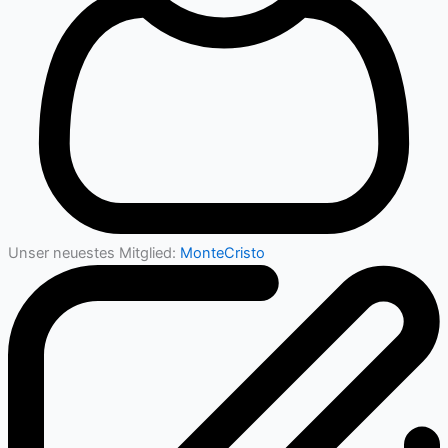
Unser neuestes Mitglied:
MonteCristo