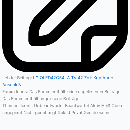
Letzter Beitrag:
LG OLED42C54LA TV 42 Zoll: Kopfhörer-
Anschluß
Forum Icons:
Das Forum enthält keine ungelesenen Beiträge
Das Forum enthält ungelesene Beiträge
Themen-Icons:
Unbeantwortet
Beantwortet
Aktiv
Heiß
Oben
angepinnt
Nicht genehmigt
Gelöst
Privat
Geschlossen