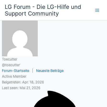
Zum
LG Forum - Die LG-Hilfe und
Inhalt
Support Community
springen
Toecutter
@toecutter
Forum-Startseite
|
Neueste Beiträge
Active Member
Beigetreten: Apr. 18, 2026
Last seen: Mai 21, 2026