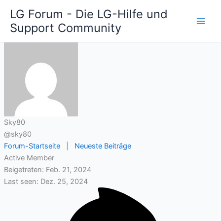
Zum
LG Forum - Die LG-Hilfe und
Inhalt
Support Community
springen
Sky80
@sky80
Forum-Startseite
|
Neueste Beiträge
Active Member
Beigetreten: Feb. 21, 2024
Last seen: Dez. 25, 2024