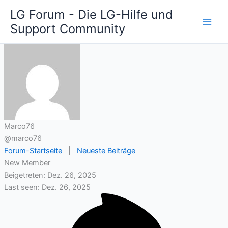
Zum
LG Forum - Die LG-Hilfe und
Inhalt
Support Community
springen
Marco76
@marco76
Forum-Startseite
|
Neueste Beiträge
New Member
Beigetreten: Dez. 26, 2025
Last seen: Dez. 26, 2025