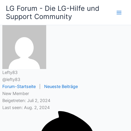
Zum
LG Forum - Die LG-Hilfe und
Inhalt
Support Community
springen
Lefty83
@lefty83
Forum-Startseite
|
Neueste Beiträge
New Member
Beigetreten: Juli 2, 2024
Last seen: Aug. 2, 2024