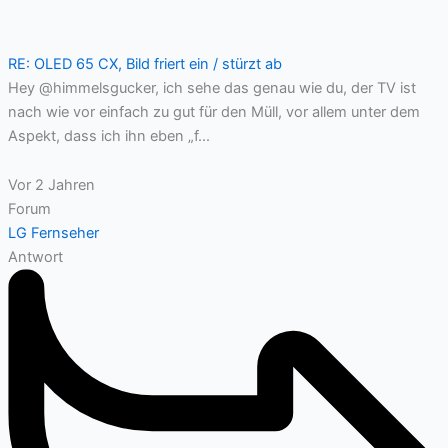
RE: OLED 65 CX, Bild friert ein / stürzt ab
Hey @himmelsgucker, ich sehe das genau wie du, der TV ist
nach wie vor einfach zu gut für den Müll, vor allem unter dem
Aspekt, dass ich ihn eben „f...
Vor 2 Jahren
Forum
LG Fernseher
Antwort