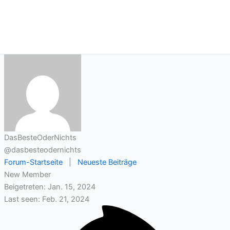
DasBesteOderNichts
@dasbesteodernichts
Forum-Startseite
|
Neueste Beiträge
New Member
Beigetreten: Jan. 15, 2024
Last seen: Feb. 21, 2024