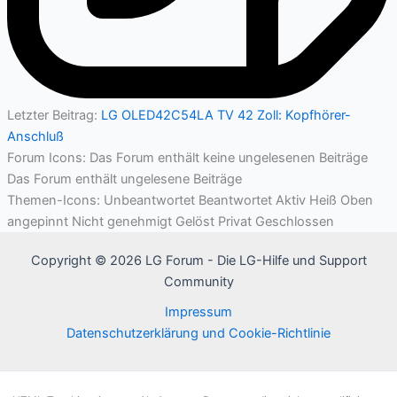
Letzter Beitrag:
LG OLED42C54LA TV 42 Zoll: Kopfhörer-
Anschluß
Forum Icons:
Das Forum enthält keine ungelesenen Beiträge
Das Forum enthält ungelesene Beiträge
Themen-Icons:
Unbeantwortet
Beantwortet
Aktiv
Heiß
Oben
angepinnt
Nicht genehmigt
Gelöst
Privat
Geschlossen
Copyright © 2026 LG Forum - Die LG-Hilfe und Support
Community
Impressum
Datenschutzerklärung und Cookie-Richtlinie