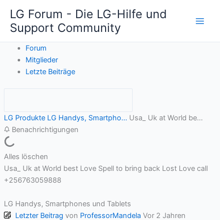
Zum
LG Forum - Die LG-Hilfe und
Inhalt
Support Community
springen
Forum
Mitglieder
Letzte Beiträge
LG Produkte
LG Handys, Smartpho...
Usa_ Uk at World be...
Benachrichtigungen
Alles löschen
Usa_ Uk at World best Love Spell to bring back Lost Love call
+256763059888
LG Handys, Smartphones und Tablets
Letzter Beitrag
von
ProfessorMandela
Vor 2 Jahren