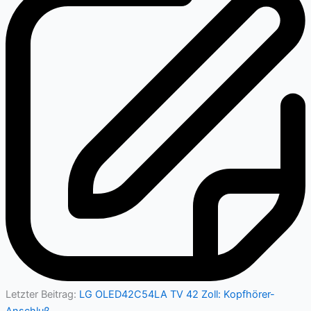
Letzter Beitrag:
LG OLED42C54LA TV 42 Zoll: Kopfhörer-
Anschluß