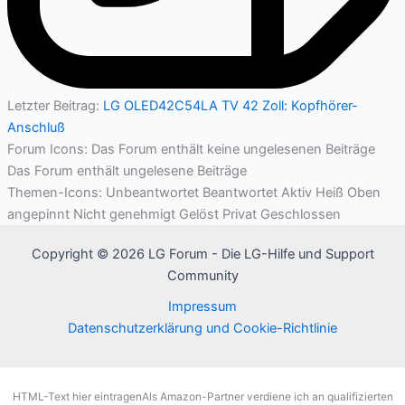
Letzter Beitrag:
LG OLED42C54LA TV 42 Zoll: Kopfhörer-
Anschluß
Forum Icons:
Das Forum enthält keine ungelesenen Beiträge
Das Forum enthält ungelesene Beiträge
Themen-Icons:
Unbeantwortet
Beantwortet
Aktiv
Heiß
Oben
angepinnt
Nicht genehmigt
Gelöst
Privat
Geschlossen
Copyright © 2026 LG Forum - Die LG-Hilfe und Support
Community
Impressum
Datenschutzerklärung und Cookie-Richtlinie
HTML-Text hier eintragenAls Amazon-Partner verdiene ich an qualifizierten